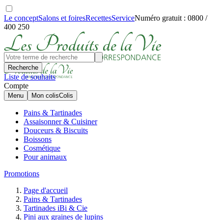
Le concept
Salons et foires
Recettes
Service
Numéro gratuit : 0800 /
400 250
Recherche
Liste de souhaits
Compte
Menu
Mon colis
Colis
Pains & Tartinades
Assaisonner & Cuisiner
Douceurs & Biscuits
Boissons
Cosmétique
Pour animaux
Promotions
Page d'accueil
Pains & Tartinades
Tartinades iBi & Cie
Pini aux graines de lupins