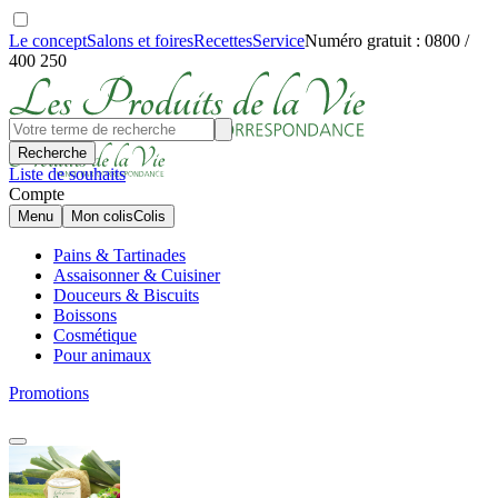
Le concept
Salons et foires
Recettes
Service
Numéro gratuit : 0800 /
400 250
Recherche
Liste de souhaits
Compte
Menu
Mon colis
Colis
Pains & Tartinades
Assaisonner & Cuisiner
Douceurs & Biscuits
Boissons
Cosmétique
Pour animaux
Promotions
i
2