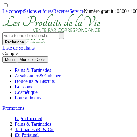
Le concept
Salons et foires
Recettes
Service
Numéro gratuit : 0800 / 40
Recherche
Liste de souhaits
Compte
Menu
Mon colis
Colis
Pains & Tartinades
Assaisonner & Cuisiner
Douceurs & Biscuits
Boissons
Cosmétique
Pour animaux
Promotions
Page d'accueil
Pains & Tartinades
Tartinades iBi & Cie
iBi l'original