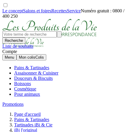
Le concept
Salons et foires
Recettes
Service
Numéro gratuit : 0800 /
400 250
Recherche
Liste de souhaits
Compte
Menu
Mon colis
Colis
Pains & Tartinades
Assaisonner & Cuisiner
Douceurs & Biscuits
Boissons
Cosmétique
Pour animaux
Promotions
Page d'accueil
Pains & Tartinades
Tartinades iBi & Cie
iBi l'original