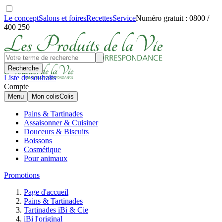
Le concept
Salons et foires
Recettes
Service
Numéro gratuit : 0800 /
400 250
Recherche
Liste de souhaits
Compte
Menu
Mon colis
Colis
Pains & Tartinades
Assaisonner & Cuisiner
Douceurs & Biscuits
Boissons
Cosmétique
Pour animaux
Promotions
Page d'accueil
Pains & Tartinades
Tartinades iBi & Cie
iBi l'original