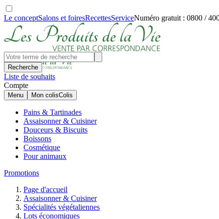
Le concept
Salons et foires
Recettes
Service
Numéro gratuit : 0800 / 40
Recherche
Liste de souhaits
Compte
Menu
Mon colis
Colis
Pains & Tartinades
Assaisonner & Cuisiner
Douceurs & Biscuits
Boissons
Cosmétique
Pour animaux
Promotions
Page d'accueil
Assaisonner & Cuisiner
Spécialités végétaliennes
Lots économiques