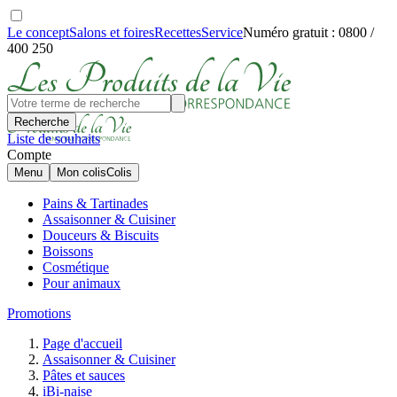
Le concept
Salons et foires
Recettes
Service
Numéro gratuit : 0800 /
400 250
Recherche
Liste de souhaits
Compte
Menu
Mon colis
Colis
Pains & Tartinades
Assaisonner & Cuisiner
Douceurs & Biscuits
Boissons
Cosmétique
Pour animaux
Promotions
Page d'accueil
Assaisonner & Cuisiner
Pâtes et sauces
iBi-naise