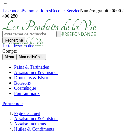
Le concept
Salons et foires
Recettes
Service
Numéro gratuit : 0800 /
400 250
Recherche
Liste de souhaits
Compte
Menu
Mon colis
Colis
Pains & Tartinades
Assaisonner & Cuisiner
Douceurs & Biscuits
Boissons
Cosmétique
Pour animaux
Promotions
Page d'accueil
Assaisonner & Cuisiner
Assaisonnements
Huiles & Condiments