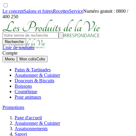
Le concept
Salons et foires
Recettes
Service
Numéro gratuit : 0800 /
400 250
Recherche
Liste de souhaits
Compte
Menu
Mon colis
Colis
Pains & Tartinades
Assaisonner & Cuisiner
Douceurs & Biscuits
Boissons
Cosmétique
Pour animaux
Promotions
Page d'accueil
Assaisonner & Cuisiner
Assaisonnements
Sapori