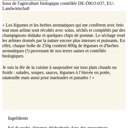
Issus de l'agriculture biologique contrôlée
DE-ÖKO-037
, EU-
Landwirtschaft
« Les légumes et les herbes aromatiques qui me confèrent avec brio
tout mon arôme sont récoltés avec soins, séchés et complétés par des
champignons shiitake et quelques chips de pomme. Le séchage rend
les arômes donnés par la nature encore plus intenses et puissants. En
effet, chaque boîte de 250g contient 800g de légumes et d'herbes
aromatiques (!) provenant de nos terres saines et contrôlés
biologiques.
Je suis la fée de la cuisine à saupoudrer sur tous plats chauds ou
froids : salades, soupes, sauces, légumes à l’étuvée en potée,
ratatouille mais aussi pour marinades et panades ! »
Ingrédients
Sel de roche, légumes déshydratés dans des proportions