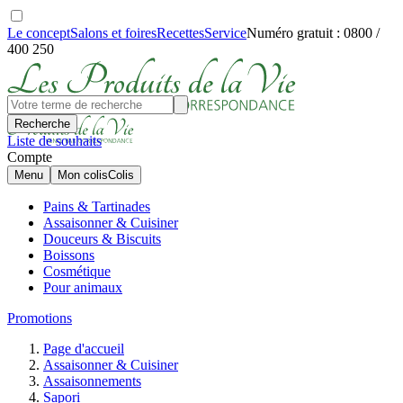
Le concept
Salons et foires
Recettes
Service
Numéro gratuit : 0800 /
400 250
Recherche
Liste de souhaits
Compte
Menu
Mon colis
Colis
Pains & Tartinades
Assaisonner & Cuisiner
Douceurs & Biscuits
Boissons
Cosmétique
Pour animaux
Promotions
Page d'accueil
Assaisonner & Cuisiner
Assaisonnements
Sapori