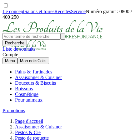
Le concept
Salons et foires
Recettes
Service
Numéro gratuit : 0800 /
400 250
Recherche
Liste de souhaits
Compte
Menu
Mon colis
Colis
Pains & Tartinades
Assaisonner & Cuisiner
Douceurs & Biscuits
Boissons
Cosmétique
Pour animaux
Promotions
Page d'accueil
Assaisonner & Cuisiner
Pestos & Cie
Pesto de roquette