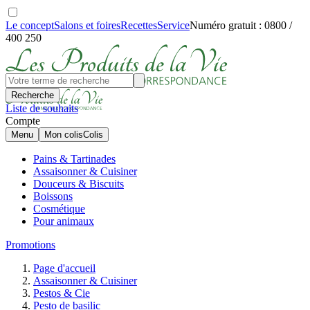
Le concept
Salons et foires
Recettes
Service
Numéro gratuit : 0800 /
400 250
Recherche
Liste de souhaits
Compte
Menu
Mon colis
Colis
Pains & Tartinades
Assaisonner & Cuisiner
Douceurs & Biscuits
Boissons
Cosmétique
Pour animaux
Promotions
Page d'accueil
Assaisonner & Cuisiner
Pestos & Cie
Pesto de basilic