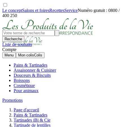
Le concept
Salons et foires
Recettes
Service
Numéro gratuit : 0800 /
400 250
Recherche
Liste de souhaits
Compte
Menu
Mon colis
Colis
Pains & Tartinades
Assaisonner & Cuisiner
Douceurs & Biscuits
Boissons
Cosmétique
Pour animaux
Promotions
Page d'accueil
Pains & Tartinades
Tartinades iBi & Cie
Tartinade de lentilles