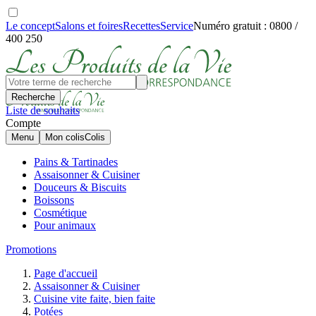
Le concept
Salons et foires
Recettes
Service
Numéro gratuit : 0800 /
400 250
Recherche
Liste de souhaits
Compte
Menu
Mon colis
Colis
Pains & Tartinades
Assaisonner & Cuisiner
Douceurs & Biscuits
Boissons
Cosmétique
Pour animaux
Promotions
Page d'accueil
Assaisonner & Cuisiner
Cuisine vite faite, bien faite
Potées