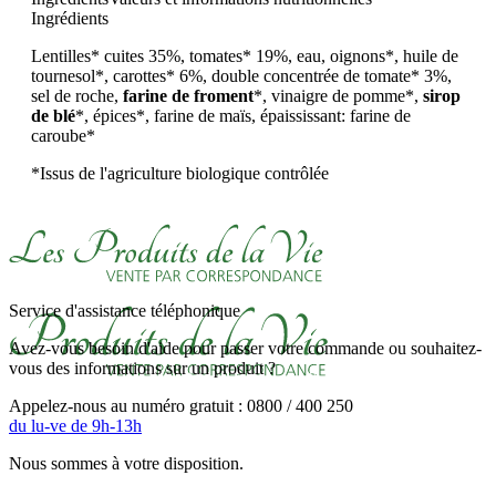
Ingrédients
Lentilles* cuites 35%, tomates* 19%, eau, oignons*, huile de
tournesol*, carottes* 6%, double concentrée de tomate* 3%,
sel de roche,
farine de froment
*, vinaigre de pomme*,
sirop
de blé
*, épices*, farine de maïs, épaississant: farine de
caroube*
*Issus de l'agriculture biologique contrôlée
Service d'assistance téléphonique
Avez-vous besoin d'aide pour passer votre commande ou souhaitez-
vous des informations sur un produit ?
Appelez-nous au numéro gratuit : 0800 / 400 250
du lu-ve de 9h-13h
Nous sommes à votre disposition.