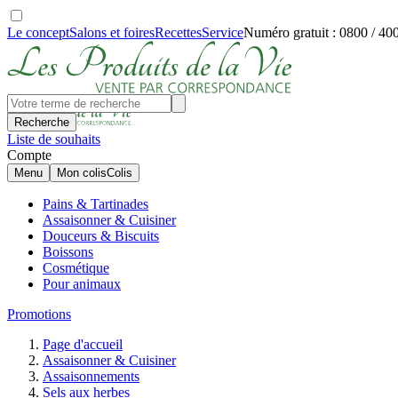
Le concept
Salons et foires
Recettes
Service
Numéro gratuit : 0800 / 40
Recherche
Liste de souhaits
Compte
Menu
Mon colis
Colis
Pains & Tartinades
Assaisonner & Cuisiner
Douceurs & Biscuits
Boissons
Cosmétique
Pour animaux
Promotions
Page d'accueil
Assaisonner & Cuisiner
Assaisonnements
Sels aux herbes