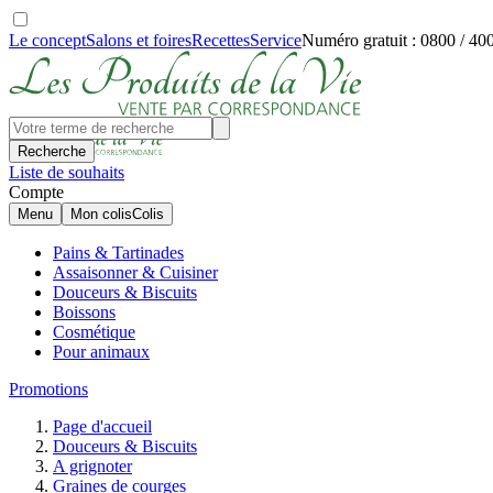
Le concept
Salons et foires
Recettes
Service
Numéro gratuit : 0800 / 40
Recherche
Liste de souhaits
Compte
Menu
Mon colis
Colis
Pains & Tartinades
Assaisonner & Cuisiner
Douceurs & Biscuits
Boissons
Cosmétique
Pour animaux
Promotions
Page d'accueil
Douceurs & Biscuits
A grignoter
Graines de courges