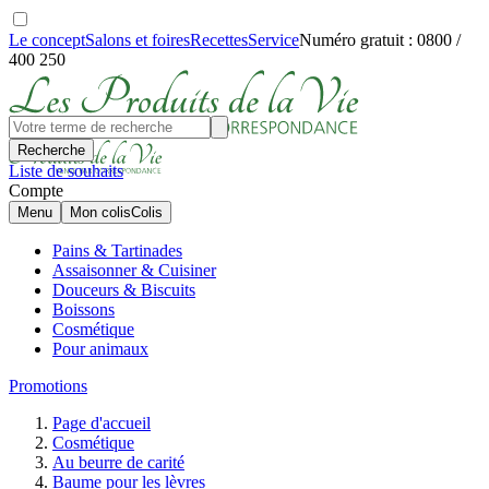
Le concept
Salons et foires
Recettes
Service
Numéro gratuit : 0800 /
400 250
Recherche
Liste de souhaits
Compte
Menu
Mon colis
Colis
Pains & Tartinades
Assaisonner & Cuisiner
Douceurs & Biscuits
Boissons
Cosmétique
Pour animaux
Promotions
Page d'accueil
Cosmétique
Au beurre de carité
Baume pour les lèvres