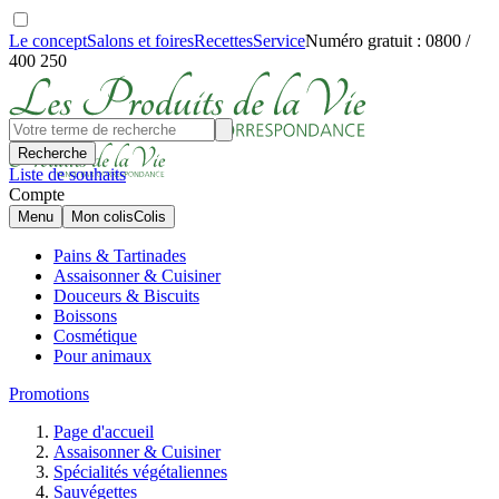
Le concept
Salons et foires
Recettes
Service
Numéro gratuit : 0800 /
400 250
Recherche
Liste de souhaits
Compte
Menu
Mon colis
Colis
Pains & Tartinades
Assaisonner & Cuisiner
Douceurs & Biscuits
Boissons
Cosmétique
Pour animaux
Promotions
Page d'accueil
Assaisonner & Cuisiner
Spécialités végétaliennes
Sauvégettes