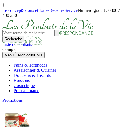
Le concept
Salons et foires
Recettes
Service
Numéro gratuit : 0800 /
400 250
Recherche
Liste de souhaits
Compte
Menu
Mon colis
Colis
Pains & Tartinades
Assaisonner & Cuisiner
Douceurs & Biscuits
Boissons
Cosmétique
Pour animaux
Promotions