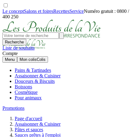
Le concept
Salons et foires
Recettes
Service
Numéro gratuit : 0800 /
400 250
Recherche
Liste de souhaits
Compte
Menu
Mon colis
Colis
Pains & Tartinades
Assaisonner & Cuisiner
Douceurs & Biscuits
Boissons
Cosmétique
Pour animaux
Promotions
Page d'accueil
Assaisonner & Cuisiner
Pâtes et sauces
Sauces prêtes à l'emploi