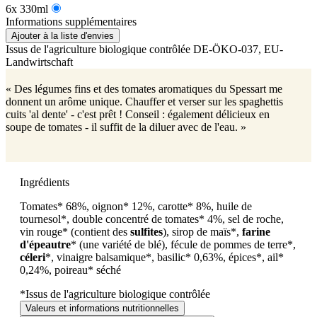
6x 330ml
Informations supplémentaires
Ajouter à la liste d'envies
Issus de l'agriculture biologique contrôlée
DE-ÖKO-037
, EU-
Landwirtschaft
« Des légumes fins et des tomates aromatiques du Spessart me
donnent un arôme unique. Chauffer et verser sur les spaghettis
cuits 'al dente' - c'est prêt ! Conseil : également délicieux en
soupe de tomates - il suffit de la diluer avec de l'eau. »
Ingrédients
Tomates* 68%, oignon* 12%, carotte* 8%, huile de
tournesol*, double concentré de tomates* 4%, sel de roche,
vin rouge* (contient des
sulfites
), sirop de maïs*,
farine
d'épeautre
*
(une variété de blé)
, fécule de pommes de terre*,
céleri
*, vinaigre balsamique*, basilic* 0,63%, épices*, ail*
0,24%, poireau* séché
*Issus de l'agriculture biologique contrôlée
Valeurs et informations nutritionnelles