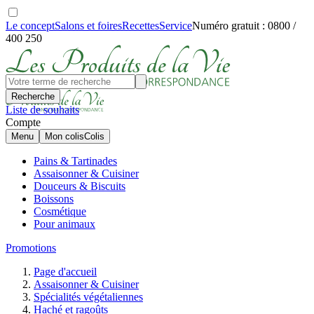
Le concept
Salons et foires
Recettes
Service
Numéro gratuit : 0800 /
400 250
Recherche
Liste de souhaits
Compte
Menu
Mon colis
Colis
Pains & Tartinades
Assaisonner & Cuisiner
Douceurs & Biscuits
Boissons
Cosmétique
Pour animaux
Promotions
Page d'accueil
Assaisonner & Cuisiner
Spécialités végétaliennes
Haché et ragoûts