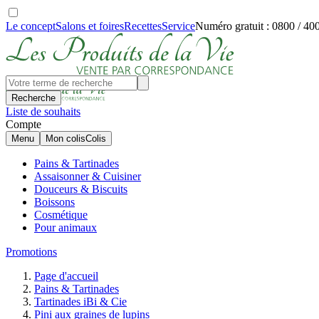
Le concept
Salons et foires
Recettes
Service
Numéro gratuit : 0800 / 40
Recherche
Liste de souhaits
Compte
Menu
Mon colis
Colis
Pains & Tartinades
Assaisonner & Cuisiner
Douceurs & Biscuits
Boissons
Cosmétique
Pour animaux
Promotions
Page d'accueil
Pains & Tartinades
Tartinades iBi & Cie
Pini aux graines de lupins