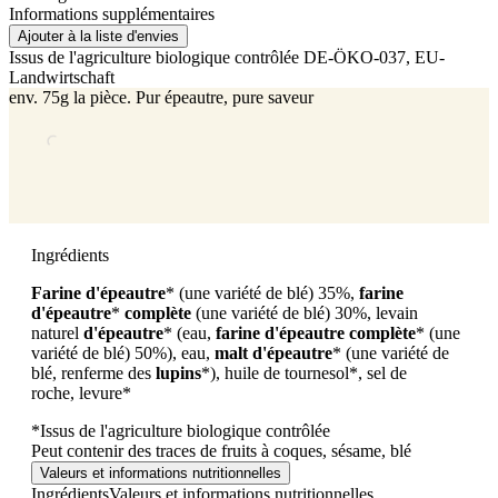
Informations supplémentaires
Ajouter à la liste d'envies
Issus de l'agriculture biologique contrôlée
DE-ÖKO-037
, EU-
Landwirtschaft
env. 75g la pièce. Pur épeautre, pure saveur
Ingrédients
Farine d'épeautre
*
(une variété de blé)
35%,
farine
d'épeautre
*
complète
(une variété de blé) 30%, levain
naturel
d'épeautre
* (eau,
farine d'épeautre complète
*
(une
variété de blé)
50%), eau,
malt d'épeautre
*
(une variété de
blé,
renferme des
lupins
*), huile de tournesol*, sel de
roche,
levure*
*Issus de l'agriculture biologique contrôlée
Peut contenir des traces de fruits à coques, sésame, blé
Valeurs et informations nutritionnelles
Ingrédients
Valeurs et informations nutritionnelles