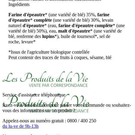
Ingrédients
Farine d'épeautre
*
(une variété de blé)
35%,
farine
d'épeautre
*
complète
(une variété de blé) 30%, levain
naturel
d'épeautre
* (eau,
farine d'épeautre complète
*
(une
variété de blé)
50%), eau,
malt d'épeautre
*
(une variété de
blé,
renferme des
lupins
*), huile de tournesol*, sel de
roche,
levure*
*Issus de l'agriculture biologique contrôlée
Peut contenir des traces de fruits à coques, sésame, blé
Service d'assistance téléphonique
Avez-vous besoin d'aide pour passer votre commande ou souhaitez-
vous des informations sur un produit ?
Appelez-nous au numéro gratuit : 0800 / 400 250
du lu-ve de 9h-13h