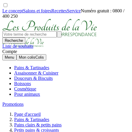
Le concept
Salons et foires
Recettes
Service
Numéro gratuit : 0800 /
400 250
Recherche
Liste de souhaits
Compte
Menu
Mon colis
Colis
Pains & Tartinades
Assaisonner & Cuisiner
Douceurs & Biscuits
Boissons
Cosmétique
Pour animaux
Promotions
Page d'accueil
Pains & Tartinades
Pains clairs & petits pains
Petits pains & croissants