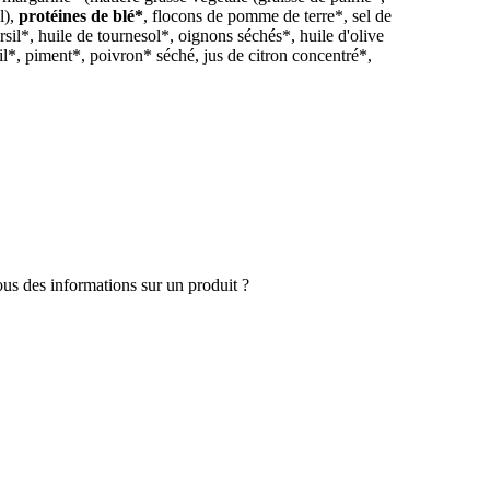
l),
protéines de blé*
, flocons de pomme de terre*, sel de
il*, huile de tournesol*, oignons séchés*, huile d'olive
ail*, piment*, poivron* séché, jus de citron concentré*,
s des informations sur un produit ?