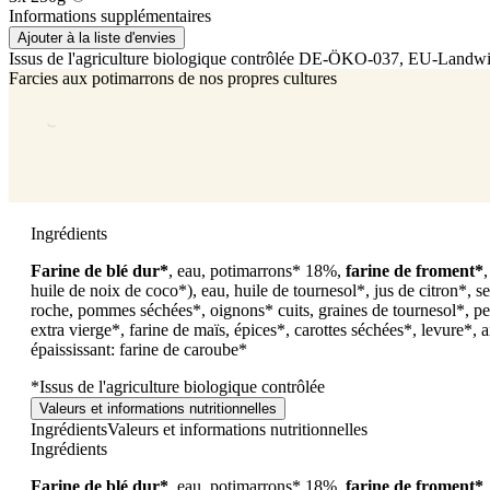
Informations supplémentaires
Ajouter à la liste d'envies
Issus de l'agriculture biologique contrôlée
DE-ÖKO-037
, EU-Landwir
Farcies aux potimarrons de nos propres cultures
Ingrédients
Farine de blé dur*
, eau, potimarrons* 18%,
farine de froment*
huile de noix de coco*), eau, huile de tournesol*, jus de citron*, se
roche, pommes séchées*, oignons* cuits, graines de tournesol*, pers
extra vierge*, farine de maïs, épices*, carottes séchées*, levure*, 
épaississant: farine de caroube*
*Issus de l'agriculture biologique contrôlée
Valeurs et informations nutritionnelles
Ingrédients
Valeurs et informations nutritionnelles
Ingrédients
Farine de blé dur*
, eau, potimarrons* 18%,
farine de froment*