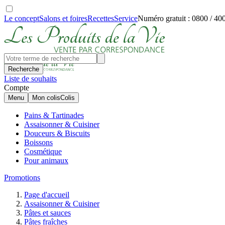
Le concept
Salons et foires
Recettes
Service
Numéro gratuit : 0800 / 40
Recherche
Liste de souhaits
Compte
Menu
Mon colis
Colis
Pains & Tartinades
Assaisonner & Cuisiner
Douceurs & Biscuits
Boissons
Cosmétique
Pour animaux
Promotions
Page d'accueil
Assaisonner & Cuisiner
Pâtes et sauces
Pâtes fraîches