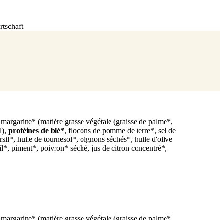
tschaft
, margarine* (matière grasse végétale (graisse de palme*,
l),
protéines de blé*
, flocons de pomme de terre*, sel de
il*, huile de tournesol*, oignons séchés*, huile d'olive
ail*, piment*, poivron* séché, jus de citron concentré*,
, margarine* (matière grasse végétale (graisse de palme*,