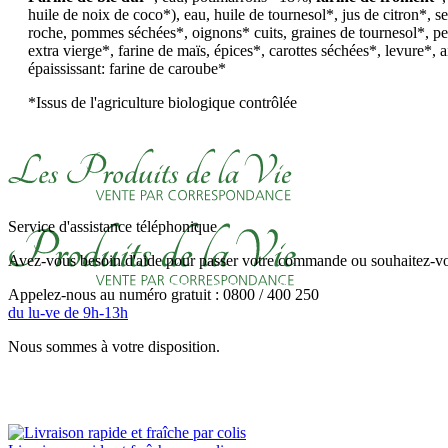
huile de noix de coco*), eau, huile de tournesol*, jus de citron*, se
roche, pommes séchées*, oignons* cuits, graines de tournesol*, pers
extra vierge*, farine de maïs, épices*, carottes séchées*, levure*, 
épaississant: farine de caroube*
*Issus de l'agriculture biologique contrôlée
Service d'assistance téléphonique
Avez-vous besoin d'aide pour passer votre commande ou souhaitez-vou
Appelez-nous au numéro gratuit : 0800 / 400 250
du lu-ve de 9h-13h
Nous sommes à votre disposition.