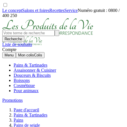
Le concept
Salons et foires
Recettes
Service
Numéro gratuit : 0800 /
400 250
Recherche
Liste de souhaits
Compte
Menu
Mon colis
Colis
Pains & Tartinades
Assaisonner & Cuisiner
Douceurs & Biscuits
Boissons
Cosmétique
Pour animaux
Promotions
Page d'accueil
Pains & Tartinades
Pains
Pains de seigle