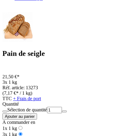
Pain de seigle
21,50 €*
3x 1 kg
Réf. article: 13273
(7,17 €* / 1 kg)
TTC
+ Frais de port
Quantité
Sélection de quantité
Ajouter au panier
A commander en
1x 1 kg
3x 1 kg