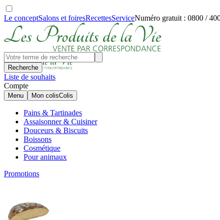
Le concept
Salons et foires
Recettes
Service
Numéro gratuit : 0800 / 40
Recherche
Liste de souhaits
Compte
Menu
Mon colis
Colis
Pains & Tartinades
Assaisonner & Cuisiner
Douceurs & Biscuits
Boissons
Cosmétique
Pour animaux
Promotions