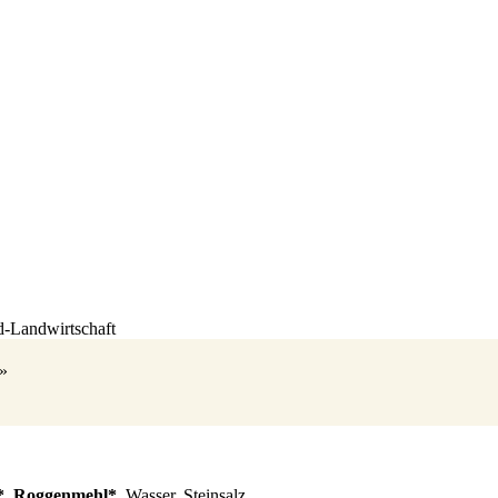
d-Landwirtschaft
 »
*
,
Roggenmehl*
, Wasser, Steinsalz