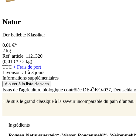
Natur
Der beliebte Klassiker
0,01 €*
2 kg
Réf. article: 1121320
(0,01 €* / 2 kg)
TTC
+ Frais de port
Livraison : 1 à 3 jours
Informations supplémentaires
Ajouter à la liste d'envies
Issus de l'agriculture biologique contrôlée
DE-ÖKO-037
, Deutschlan
« Je suis le grand classique à la saveur incomparable du pain d’antan.
Ingrédients
Roggen-Natursauerteig*
(Wasser,
Roggenmehl*
),
Weizenmehl