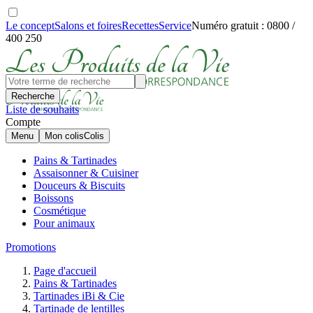
Le concept
Salons et foires
Recettes
Service
Numéro gratuit : 0800 /
400 250
Recherche
Liste de souhaits
Compte
Menu
Mon colis
Colis
Pains & Tartinades
Assaisonner & Cuisiner
Douceurs & Biscuits
Boissons
Cosmétique
Pour animaux
Promotions
Page d'accueil
Pains & Tartinades
Tartinades iBi & Cie
Tartinade de lentilles