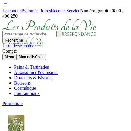
Le concept
Salons et foires
Recettes
Service
Numéro gratuit : 0800 /
400 250
Recherche
Liste de souhaits
Compte
Menu
Mon colis
Colis
Pains & Tartinades
Assaisonner & Cuisiner
Douceurs & Biscuits
Boissons
Cosmétique
Pour animaux
Promotions