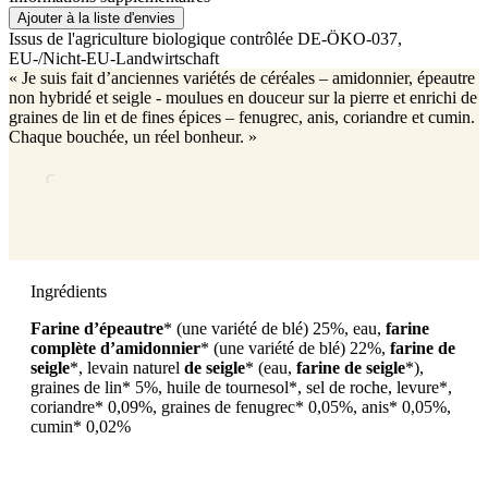
Ajouter à la liste d'envies
Issus de l'agriculture biologique contrôlée
DE-ÖKO-037
,
EU-/Nicht-EU-Landwirtschaft
« Je suis fait d’anciennes variétés de céréales – amidonnier, épeautre
non hybridé et seigle - moulues en douceur sur la pierre et enrichi de
graines de lin et de fines épices – fenugrec, anis, coriandre et cumin.
Chaque bouchée, un réel bonheur. »
Ingrédients
Farine d’épeautre
* (une variété de blé) 25%, eau,
farine
complète d’amidonnier
* (une variété de blé) 22%,
farine de
seigle
*, levain naturel
de seigle
* (eau,
farine de seigle
*),
graines de lin* 5%, huile de tournesol*, sel de roche, levure*,
coriandre* 0,09%, graines de fenugrec* 0,05%, anis* 0,05%,
cumin* 0,02%