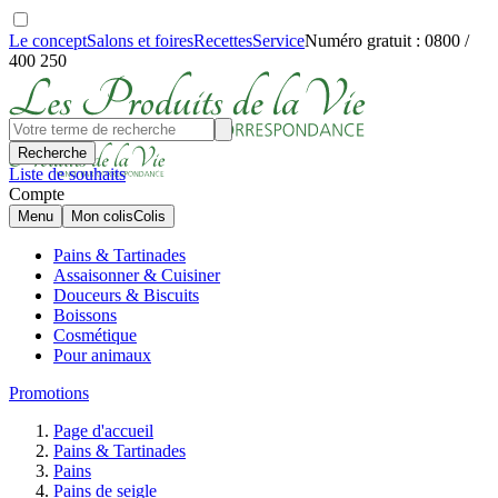
Le concept
Salons et foires
Recettes
Service
Numéro gratuit : 0800 /
400 250
Recherche
Liste de souhaits
Compte
Menu
Mon colis
Colis
Pains & Tartinades
Assaisonner & Cuisiner
Douceurs & Biscuits
Boissons
Cosmétique
Pour animaux
Promotions
Page d'accueil
Pains & Tartinades
Pains
Pains de seigle