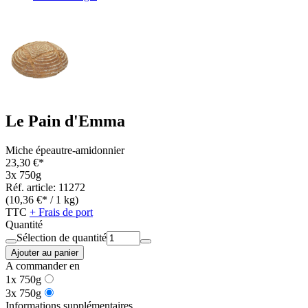
Le Pain d'Emma
Miche épeautre-amidonnier
23,30 €*
3x 750g
Réf. article: 11272
(10,36 €* / 1 kg)
TTC
+ Frais de port
Quantité
Sélection de quantité
Ajouter au panier
A commander en
1x 750g
3x 750g
Informations supplémentaires