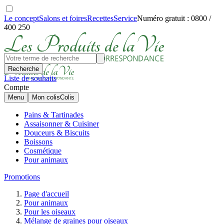
Le concept
Salons et foires
Recettes
Service
Numéro gratuit : 0800 /
400 250
Recherche
Liste de souhaits
Compte
Menu
Mon colis
Colis
Pains & Tartinades
Assaisonner & Cuisiner
Douceurs & Biscuits
Boissons
Cosmétique
Pour animaux
Promotions
Page d'accueil
Pour animaux
Pour les oiseaux
Mélange de graines pour oiseaux