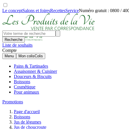
Le concept
Salons et foires
Recettes
Service
Numéro gratuit : 0800 / 40
Recherche
Liste de souhaits
Compte
Menu
Mon colis
Colis
Pains & Tartinades
Assaisonner & Cuisiner
Douceurs & Biscuits
Boissons
Cosmétique
Pour animaux
Promotions
Page d'accueil
Boissons
Jus de légumes
Jus de choucroute