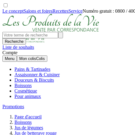
Le concept
Salons et foires
Recettes
Service
Numéro gratuit : 0800 / 40
Recherche
Liste de souhaits
Compte
Menu
Mon colis
Colis
Pains & Tartinades
Assaisonner & Cuisiner
Douceurs & Biscuits
Boissons
Cosmétique
Pour animaux
Promotions
Page d'accueil
Boissons
Jus de légumes
Jus de betterave rouge