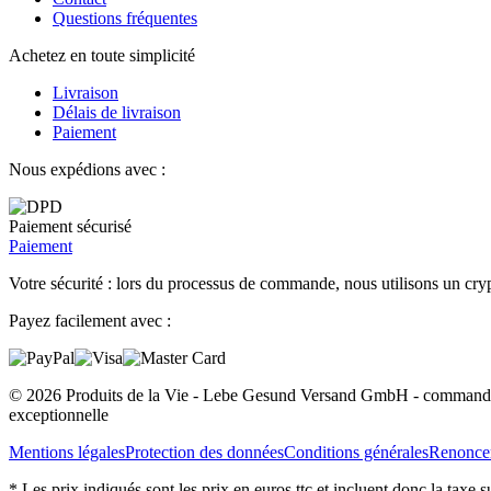
Questions fréquentes
Achetez en toute simplicité
Livraison
Délais de livraison
Paiement
Nous expédions avec :
Paiement sécurisé
Paiement
Votre sécurité : lors du processus de commande, nous utilisons un cryp
Payez facilement avec :
© 2026 Produits de la Vie - Lebe Gesund Versand GmbH - commander e
exceptionnelle
Mentions légales
Protection des données
Conditions générales
Renoncer
* Les prix indiqués sont les prix en euros ttc et incluent donc la taxe 