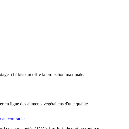
tage 512 bits qui offre la protection maximale.
n ligne des aliments végétaliens d'une qualité
 au contrat ici
sur la valeur ajoutée (TVA). Les frais de port ne sont pas