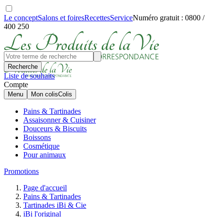
Le concept
Salons et foires
Recettes
Service
Numéro gratuit : 0800 /
400 250
Recherche
Liste de souhaits
Compte
Menu
Mon colis
Colis
Pains & Tartinades
Assaisonner & Cuisiner
Douceurs & Biscuits
Boissons
Cosmétique
Pour animaux
Promotions
Page d'accueil
Pains & Tartinades
Tartinades iBi & Cie
iBi l'original