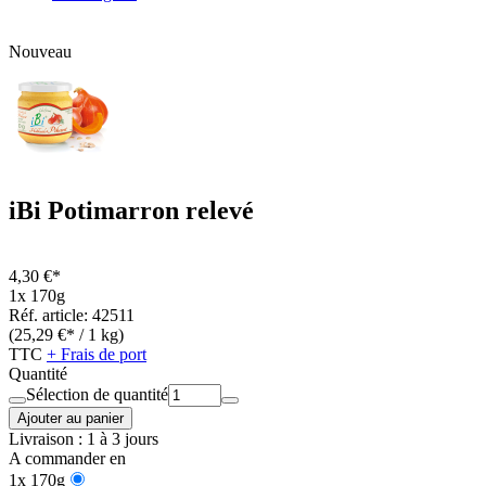
Nouveau
iBi Potimarron relevé
4,30 €*
1x 170g
Réf. article: 42511
(25,29 €* / 1 kg)
TTC
+ Frais de port
Quantité
Sélection de quantité
Ajouter au panier
Livraison : 1 à 3 jours
A commander en
1x 170g