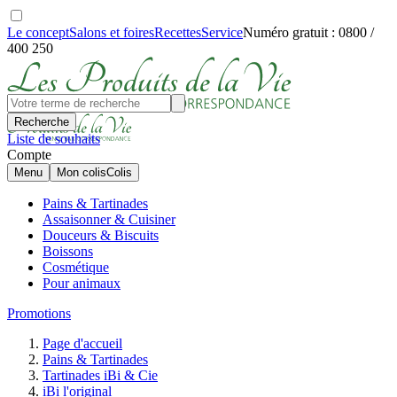
Le concept
Salons et foires
Recettes
Service
Numéro gratuit : 0800 /
400 250
Recherche
Liste de souhaits
Compte
Menu
Mon colis
Colis
Pains & Tartinades
Assaisonner & Cuisiner
Douceurs & Biscuits
Boissons
Cosmétique
Pour animaux
Promotions
Page d'accueil
Pains & Tartinades
Tartinades iBi & Cie
iBi l'original