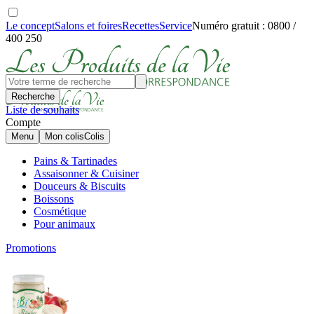
Le concept
Salons et foires
Recettes
Service
Numéro gratuit : 0800 /
400 250
Recherche
Liste de souhaits
Compte
Menu
Mon colis
Colis
Pains & Tartinades
Assaisonner & Cuisiner
Douceurs & Biscuits
Boissons
Cosmétique
Pour animaux
Promotions