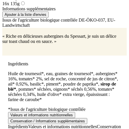
16x 135g
Informations supplémentaires
Ajouter à la liste d'envies
Issus de l'agriculture biologique contrôlée
DE-ÖKO-037
, EU-
Landwirtschaft
« Riche en délicieuses aubergines du Spessart, je suis un délice
sur toast chaud ou en sauce. »
Ingrédients
Huile de tournesol*, eau, graines de tournesol*, aubergines*
16%, tomates* 2%, sel de roche, concentré de jus de citron*,
ail* 0,92%, basilic*, piment*, poudre de paprika*,
sirop de
blé*
, pommes* séchées, oignons* séchés 0,56%, tomates*
séchées 0,34%, huile d'olive* extra vierge, épaississant :
farine de caroube*
*Issus de l'agriculture biologique contrôlée
Valeurs et informations nutritionnelles
Conservation / Informations supplémentaires
Ingrédients
Valeurs et informations nutritionnelles
Conservation