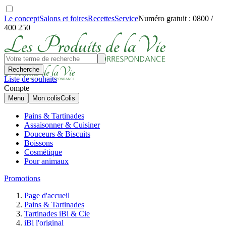
Le concept
Salons et foires
Recettes
Service
Numéro gratuit : 0800 /
400 250
Recherche
Liste de souhaits
Compte
Menu
Mon colis
Colis
Pains & Tartinades
Assaisonner & Cuisiner
Douceurs & Biscuits
Boissons
Cosmétique
Pour animaux
Promotions
Page d'accueil
Pains & Tartinades
Tartinades iBi & Cie
iBi l'original