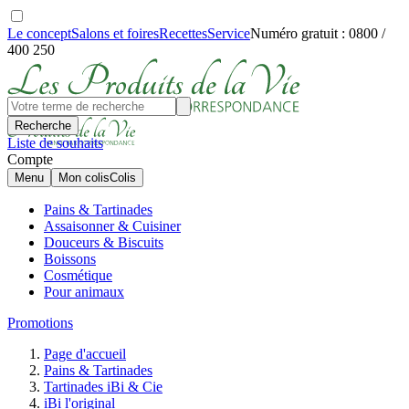
Le concept
Salons et foires
Recettes
Service
Numéro gratuit : 0800 /
400 250
Recherche
Liste de souhaits
Compte
Menu
Mon colis
Colis
Pains & Tartinades
Assaisonner & Cuisiner
Douceurs & Biscuits
Boissons
Cosmétique
Pour animaux
Promotions
Page d'accueil
Pains & Tartinades
Tartinades iBi & Cie
iBi l'original