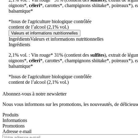
oignons*,
céleri
*, carottes*, champignons shiitake*, poireaux*), ea
balsamique*
*Issus de l'agriculture biologique contrôlée
contient de l’alcool (2,1% vol.)
Valeurs et informations nutritionnelles
Ingrédients
Valeurs et informations nutritionnelles
Ingrédients
2,1% vol. : Vin rouge* 31% (contient des
sulfites
), extrait de lég
oignons*,
céleri
*, carottes*, champignons shiitake*, poireaux*), ea
balsamique*
*Issus de l'agriculture biologique contrôlée
contient de l’alcool (2,1% vol.)
Abonnez-vous à notre newsletter
Nous vous informons sur les promotions, les nouveautés, de délicieuses
Produits
Informations
Promotions
Adresse e-mail