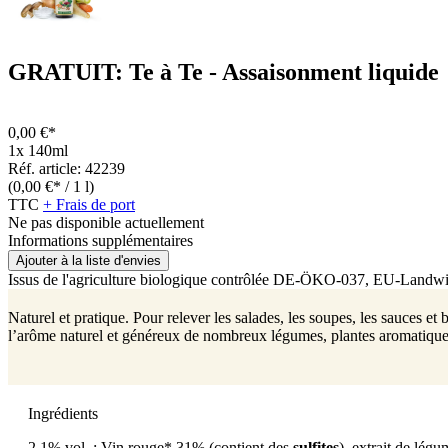
GRATUIT: Te à Te - Assaisonment liquide
0,00 €*
1x 140ml
Réf. article: 42239
(0,00 €* / 1 l)
TTC
+ Frais de port
Ne pas disponible actuellement
Informations supplémentaires
Ajouter à la liste d'envies
Issus de l'agriculture biologique contrôlée
DE-ÖKO-037
, EU-Landwir
Naturel et pratique. Pour relever les salades, les soupes, les sauces et
l’arôme naturel et généreux de nombreux légumes, plantes aromatique
Ingrédients
2,1% vol. : Vin rouge* 31% (contient des
sulfites
), extrait de lég