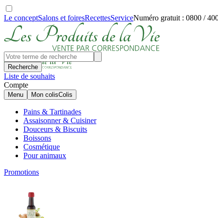
Le concept
Salons et foires
Recettes
Service
Numéro gratuit : 0800 / 40
Recherche
Liste de souhaits
Compte
Menu
Mon colis
Colis
Pains & Tartinades
Assaisonner & Cuisiner
Douceurs & Biscuits
Boissons
Cosmétique
Pour animaux
Promotions