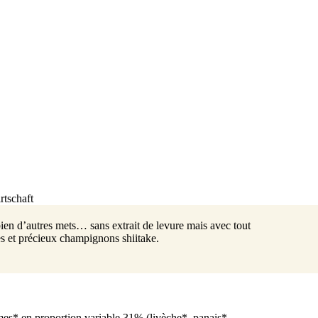
tschaft
 bien d’autres mets… sans extrait de levure mais avec tout
s et précieux champignons shiitake.
umes* en proportion variable 31% (livèche*, panais*,