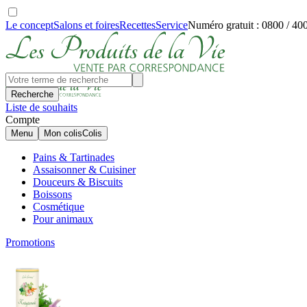
Le concept
Salons et foires
Recettes
Service
Numéro gratuit : 0800 / 40
Recherche
Liste de souhaits
Compte
Menu
Mon colis
Colis
Pains & Tartinades
Assaisonner & Cuisiner
Douceurs & Biscuits
Boissons
Cosmétique
Pour animaux
Promotions