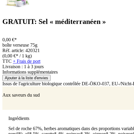
GRATUIT: Sel « méditerranéen »
0,00 €*
boîte verseuse 75g
Réf. article: 420321
(0,00 €* / 1 kg)
TTC
+ Frais de port
Livraison : 1 à 3 jours
Informations supplémentaires
Ajouter à la liste d'envies
Issus de l'agriculture biologique contrôlée
DE-ÖKO-037
, EU-/Nicht
Aux saveurs du sud
Ingrédients
Sel de roche 67%, herbes aromatiques dans des proportions variabl
persil*), ail* 5%, carotte* 4%, poireau* 3%, oignon* 2%, poivron