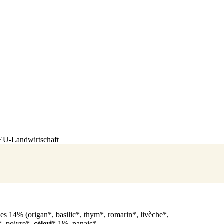
-EU-Landwirtschaft
es 14% (origan*, basilic*, thym*, romarin*, livèche*,
*, poivre*,
céleri
* 1%, panais*