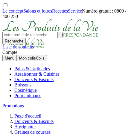
Le concept
Salons et foires
Recettes
Service
Numéro gratuit : 0800 /
400 250
Recherche
Liste de souhaits
Compte
Menu
Mon colis
Colis
Pains & Tartinades
Assaisonner & Cuisiner
Douceurs & Biscuits
Boissons
Cosmétique
Pour animaux
Promotions
Page d'accueil
Douceurs & Biscuits
A grignoter
Graines de courges