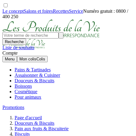
Le concept
Salons et foires
Recettes
Service
Numéro gratuit : 0800 /
400 250
Recherche
Liste de souhaits
Compte
Menu
Mon colis
Colis
Pains & Tartinades
Assaisonner & Cuisiner
Douceurs & Biscuits
Boissons
Cosmétique
Pour animaux
Promotions
Page d'accueil
Douceurs & Biscuits
Pain aux fruits & Biscuiterie
Biscuits