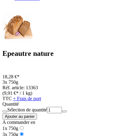
Epeautre nature
18,28 €*
3x 750g
Réf. article: 13363
(9,91 €* / 1 kg)
TTC
+ Frais de port
Quantité
Sélection de quantité
Ajouter au panier
A commander en
1x 750g
3x 750g