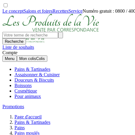
Le concept
Salons et foires
Recettes
Service
Numéro gratuit : 0800 / 40
Recherche
Liste de souhaits
Compte
Menu
Mon colis
Colis
Pains & Tartinades
Assaisonner & Cuisiner
Douceurs & Biscuits
Boissons
Cosmétique
Pour animaux
Promotions
Page d'accueil
Pains & Tartinades
Pains
Pains moulés