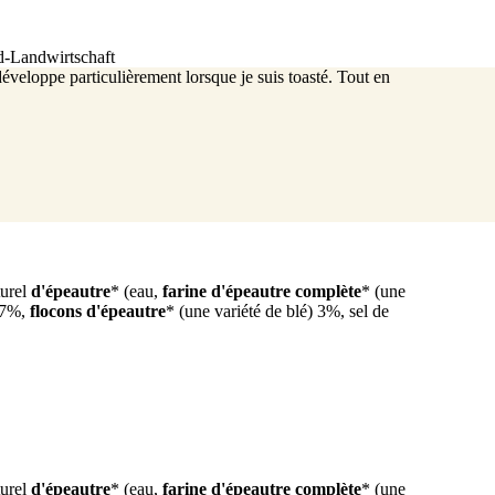
d-Landwirtschaft
éveloppe particulièrement lorsque je suis toasté. Tout en
turel
d'épeautre
* (eau,
farine d'épeautre complète
*
(une
7%,
flocons d'épeautre
*
(une variété de blé)
3%, sel de
turel
d'épeautre
* (eau,
farine d'épeautre complète
*
(une