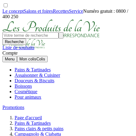
Le concept
Salons et foires
Recettes
Service
Numéro gratuit : 0800 /
400 250
Recherche
Liste de souhaits
Compte
Menu
Mon colis
Colis
Pains & Tartinades
Assaisonner & Cuisiner
Douceurs & Biscuits
Boissons
Cosmétique
Pour animaux
Promotions
Page d'accueil
Pains & Tartinades
Pains clairs & petits pains
Campagnolo & Ciabatta