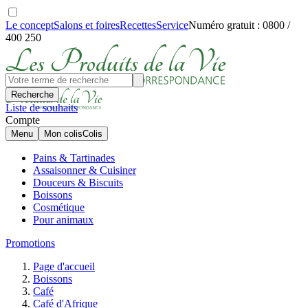
Le concept
Salons et foires
Recettes
Service
Numéro gratuit : 0800 /
400 250
Recherche
Liste de souhaits
Compte
Menu
Mon colis
Colis
Pains & Tartinades
Assaisonner & Cuisiner
Douceurs & Biscuits
Boissons
Cosmétique
Pour animaux
Promotions
Page d'accueil
Boissons
Café
Café d'Afrique