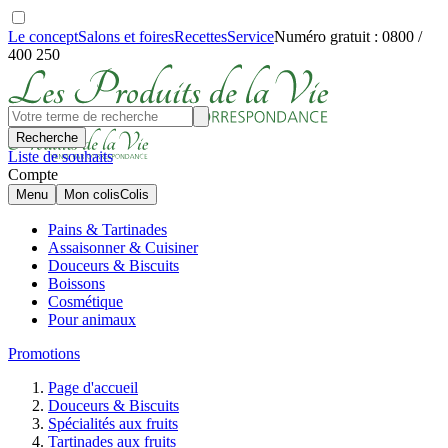
Le concept
Salons et foires
Recettes
Service
Numéro gratuit : 0800 /
400 250
Recherche
Liste de souhaits
Compte
Menu
Mon colis
Colis
Pains & Tartinades
Assaisonner & Cuisiner
Douceurs & Biscuits
Boissons
Cosmétique
Pour animaux
Promotions
Page d'accueil
Douceurs & Biscuits
Spécialités aux fruits
Tartinades aux fruits