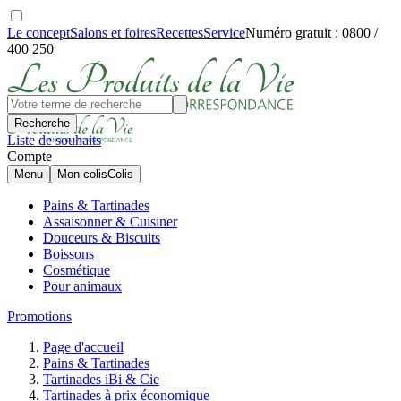
Le concept
Salons et foires
Recettes
Service
Numéro gratuit : 0800 /
400 250
Recherche
Liste de souhaits
Compte
Menu
Mon colis
Colis
Pains & Tartinades
Assaisonner & Cuisiner
Douceurs & Biscuits
Boissons
Cosmétique
Pour animaux
Promotions
Page d'accueil
Pains & Tartinades
Tartinades iBi & Cie
Tartinades à prix économique